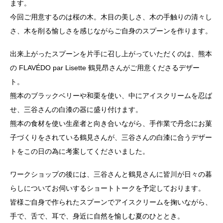
ます。
今回ご用意するのは桜の木。木目の美しさ、木の手触りの清々し
さ、木を削る愉しさを感じながらご自身のスプーンを作ります。
出来上がったスプーンを片手に召し上がっていただくのは、熊本
の FLAVÉDO par Lisette 鶴見昂さんがご用意くださるデザー
ト。
熊本のブラックベリーや和栗を使い、中にアイスクリームを忍ば
せ、三谷さんの白漆の器に盛り付けます。
熊本の食材を使い生産者と向き合いながら、手作業で丹念にお菓
子づくりをされている鶴見さんが、三谷さんの白漆に合うデザー
トをこの日の為に考案してくださいました。
ワークショップの後には、三谷さんと鶴見さんに皆川が日々の暮
らしについてお伺いするショートトークを予定しております。
皆様ご自身で作られたスプーンでアイスクリームを掬いながら、
手で、舌で、耳で、身近に自然を愉しむ夏のひととき。