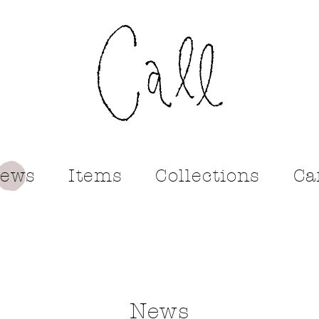
call
ews
Items
Collections
Ca
News