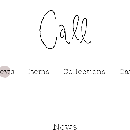
call
ews
Items
Collections
Ca
News