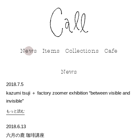
call
News
Items
Collections
Cafe
News
2018.7.5
kazumi tsuji ＋ factory zoomer exhibition “between visible and
invisible”
もっと読む
2018.6.13
六月の鹿 珈琲講座