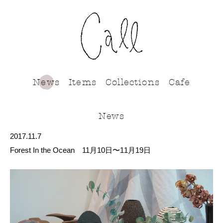
call
News
Items
Collections
Cafe
News
2017.11.7
Forest In the Ocean 11月10日〜11月19日