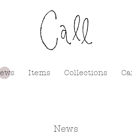
call
ews
Items
Collections
Ca
News