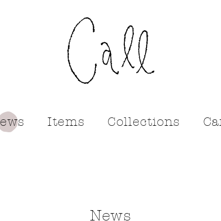
call
ews
Items
Collections
Ca
News