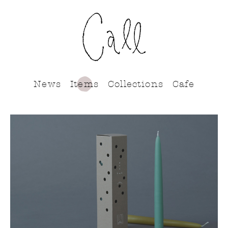
call
News
Items
Collections
Cafe